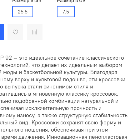
Размер в cm
Размер в US
25.5
7.5
P 92 — это идеальное сочетание классического
технологий, что делает их идеальным выбором
й моды и баскетбольной культуры. Благодаря
ному верху и культовой подошве, эти кроссовки
о выпуска стали синонимом стиля и
ратившись в мгновенную классику кроссовок.
льно подобранной комбинации натуральной и
еспечивая исключительную прочность и
вному износу, а также структурную стабильность
альный вид. Кроссовки сохранят свою форму и
ительного ношения, обеспечивая при этом
о время движения. Инновационная пенопластовая