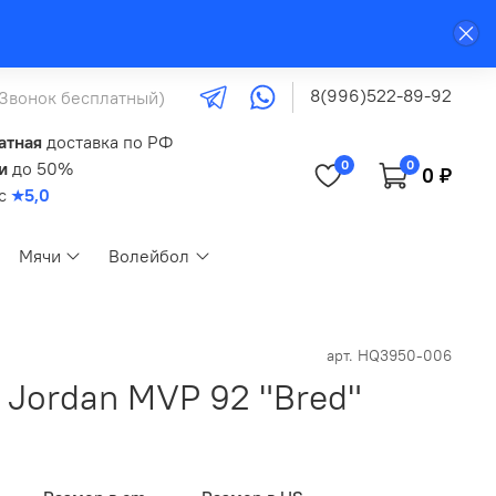
8(996)522-89-92
(Звонок бесплатный)
атная
доставка по РФ
0
0
и
до 50%
0 ₽
кс
★5,0
Мячи
Волейбол
арт.
HQ3950-006
 Jordan MVP 92 "Bred"