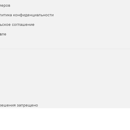
меров
и прислали Вам
литика конфиденциальности
ьское соглашение
вле
зрешения запрещено