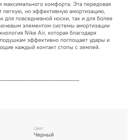
я максимального комфорта. Эта передовая
т легкую, но эффективную амортизацию,
 для повседневной носки, так и для более
Ключевым элементом системы амортизации
хнология Nike Air, которая благодаря
подушкам эффективно поглощает удары и
ющие каждый контакт стопы с землей.
________________________
дителя
________________________
Цвет
Черный
14 дней