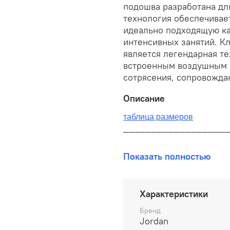
подошва разработана дл
технология обеспечивае
идеально подходящую как
интенсивных занятий. 
является легендарная те
встроенным воздушным 
сотрясения, сопровожда
Описание
таблица размеров
__________________
В наличии на складе!
Показать полностью
100% оригинал от произво
__________________
Характеристики
Бесплатная доставка:
Бренд
Jordan
По всей России от 10 до 