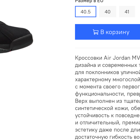
Размер в EU
40.5
40
41
В корзину
Кроссовки Air Jordan MV
дизайна и современных 
для поклонников улично
характерному многослой
с момента своего первог
функциональности, прев
Верх выполнен из тщате
синтетической кожи, об
устойчивость к повседне
и отличительный, преми
эстетику даже после дл
достаточную гибкость в