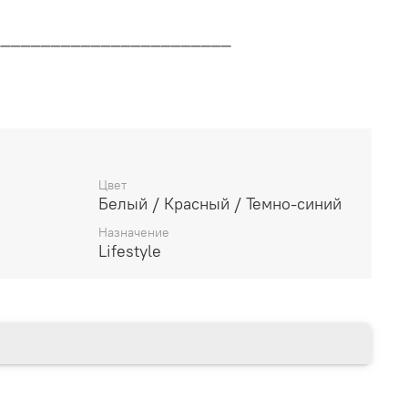
________________________
дителя
________________________
Цвет
Белый / Красный / Темно-синий
14 дней
Назначение
Lifestyle
________________________