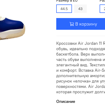
Размер в EU
Ра
44.5
43
В корзину
Кроссовки Air Jordan 11 
обувь, идеально подход
баскетбола. Верх выполн
часть обуви выполнена и
элегантный вид. Тексти
и комфорт. Вставка Air-
дополнительную амортиз
рисунок «елочка» для у
поверхностями. Air Jorda
которая прослужит долг
Описание