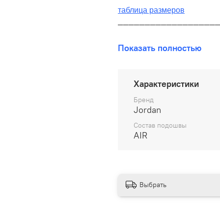
таблица размеров
__________________
В наличии на складе!
Показать полностью
100% оригинал от произво
__________________
Характеристики
Бесплатная доставка:
Бренд
Jordan
По всей России от 10 до 
Состав подошвы
AIR
Почтой России 1 классом
__________________
Варианты оплаты:
Выбрать
Онлайн оплата