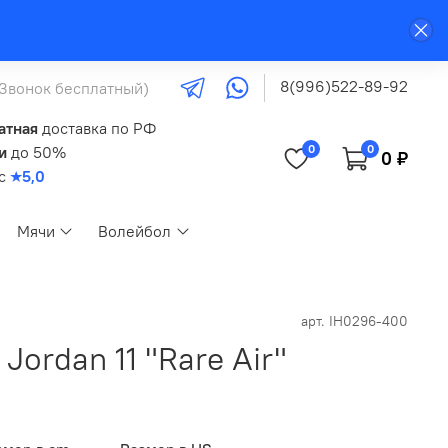
8(996)522-89-92
(Звонок бесплатный)
атная
доставка по РФ
0
0
и
до 50%
0 ₽
кс
★5,0
Мячи
Волейбол
арт.
IH0296-400
Jordan 11 "Rare Air"