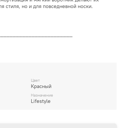
я стиля, но и для повседневной носки.
________________________
дителя
________________________
Цвет
Красный
14 дней
Назначение
Lifestyle
________________________