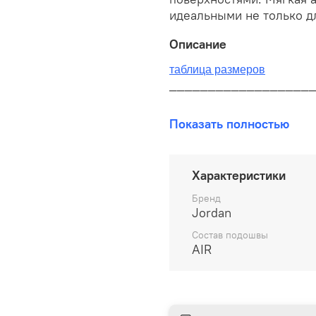
идеальными не только дл
Описание
таблица размеров
__________________
В наличии на складе!
Показать полностью
100% оригинал от произво
__________________
Характеристики
Бесплатная доставка:
Бренд
Jordan
По всей России от 10 до 
Состав подошвы
AIR
Почтой России 1 классом
__________________
Варианты оплаты: