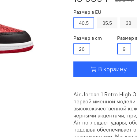
Размер в EU
40.5
35.5
38
Размер в cm
Размер 
26
9
В корзину
Air Jordan 1 Retro High
первой именной модели 
высококачественной кож
черными акцентами, при
Air поглощает удары, о
подошва обеспечивает о
поверхностями. Мягкая 