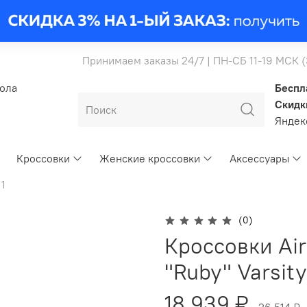
Принимаем заказы 24/7 | ПН-СБ 11-19 МСК 
бола
Беспл
Скидк
Янде
Кроссовки
Женские кроссовки
Аксессуары
 1
(0)
Кроссовки Air
"Ruby" Varsit
18 939 ₽
26 514 ₽