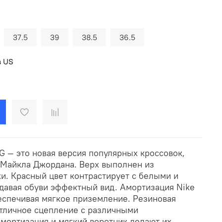
37.5
39
38.5
36.5
в US
 OG — это новая версия популярных кроссовок,
Майкла Джордана. Верх выполнен из
и. Красный цвет контрастирует с белыми и
давая обуви эффектный вид. Амортизация Nike
беспечивая мягкое приземление. Резиновая
тличное сцепление с различными
амортизация и мягкий воротник делают их