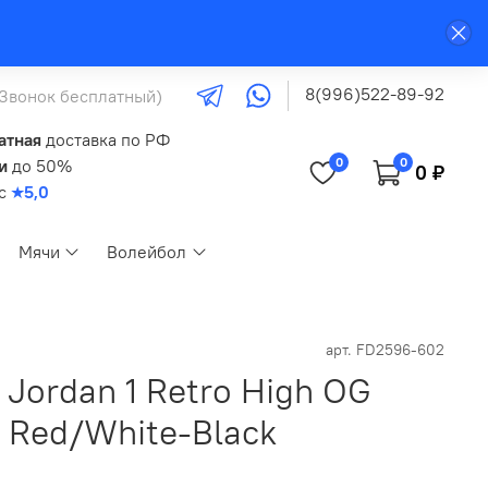
8(996)522-89-92
(Звонок бесплатный)
атная
доставка по РФ
0
0
и
до 50%
0 ₽
кс
★5,0
Мячи
Волейбол
арт.
FD2596-602
 Jordan 1 Retro High OG
y Red/White-Black