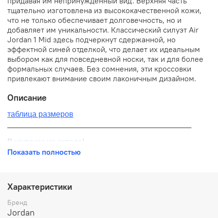
придавая им непринужденный вид. Верхняя часть
тщательно изготовлена из высококачественной кожи,
что не только обеспечивает долговечность, но и
добавляет им уникальности. Классический силуэт Air
Jordan 1 Mid здесь подчеркнут сдержанной, но
эффектной синей отделкой, что делает их идеальным
выбором как для повседневной носки, так и для более
формальных случаев. Без сомнения, эти кроссовки
привлекают внимание своим лаконичным дизайном.
Описание
таблица размеров
__________________________________________
В наличии на складе!
Показать полностью
100% оригинал от производителя
__________________________________________
Характеристики
Бесплатная доставка:
Бренд
Jordan
По всей России от 10 до 14 дней