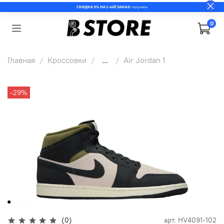
0
Главная
Кроссовки
...
Air Jordan 1
-29%
(0)
арт.
HV4091-102