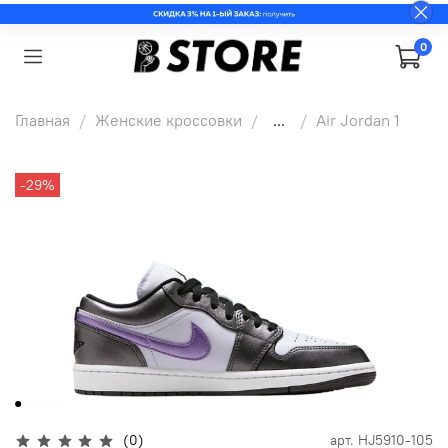
0
Главная
Женские кроссовки
...
Air Jordan 1
-29%
(0)
арт.
HJ5910-105