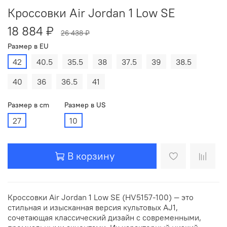
Кроссовки Air Jordan 1 Low SE
18 884 ₽
26 438 ₽
Размер в EU
42
40.5
35.5
38
37.5
39
38.5
40
36
36.5
41
Размер в cm
Размер в US
27
10
В корзину
Кроссовки Air Jordan 1 Low SE (HV5157-100) — это
стильная и изысканная версия культовых AJ1,
сочетающая классический дизайн с современными,