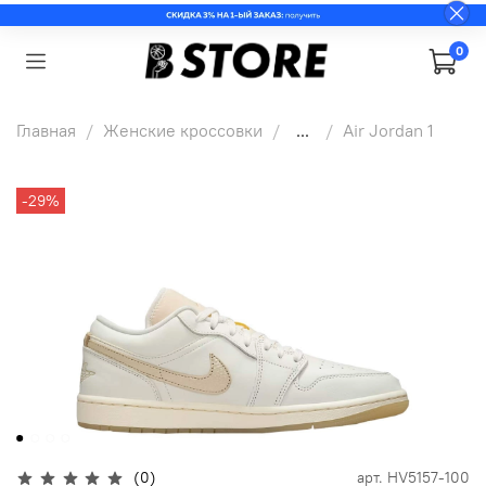
0
Главная
Женские кроссовки
...
Air Jordan 1
-29%
(0)
арт.
HV5157-100