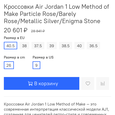
Кроссовки Air Jordan 1 Low Method of
Make Particle Rose/Barely
Rose/Metallic Silver/Enigma Stone
20 601 ₽
28 841 ₽
Размер в EU
40.5
38
37.5
39
38.5
40
36.5
Размер в cm
Размер в US
26
9
В корзину
Кроссовки Air Jordan 1 Low Method of Make — это
современная интерпретация классической модели AJ1,
созданная для ценителей ретро-стиля и современных