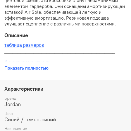
цветовой схеме, эти кроссовки станут незаменимым
элементом гардероба. Они оснащены амортизирующей
вставкой Air Sole, обеспечивающей легкую и
эффективную амортизацию. Резиновая подошва
улучшает сцепление с различными поверхностями.
Описание
таблица размеров
__________________________________________
В наличии на складе!
Показать полностью
100% оригинал от производителя
__________________________________________
Характеристики
Бесплатная доставка:
Бренд
Jordan
По всей России от 10 до 14 дней
Цвет
Почтой России 1 классом
Синий / темно-синий
__________________________________________
Назначение