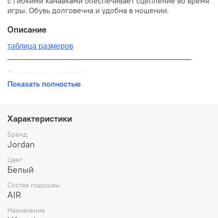
с гибкими канавками обеспечивает сцепление во время
игры. Обувь долговечна и удобна в ношении.
Описание
таблица размеров
__________________________________________
В наличии на складе!
Показать полностью
100% оригинал от производителя
__________________________________________
Характеристики
Бесплатная доставка:
Бренд
Jordan
По всей России от 10 до 14 дней
Цвет
Почтой России 1 классом
Белый
__________________________________________
Состав подошвы
AIR
Варианты оплаты:
Назначение
Онлайн оплата