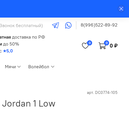
8(996)522-89-92
(Звонок бесплатный)
атная
доставка по РФ
0
0
и
до 50%
0 ₽
кс
★5,0
Мячи
Волейбол
арт.
DC0774-105
 Jordan 1 Low