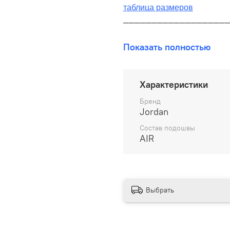
таблица размеров
__________________
В наличии на складе!
Показать полностью
100% оригинал от произво
__________________
Характеристики
Бесплатная доставка:
Бренд
Jordan
По всей России от 10 до 
Состав подошвы
AIR
Почтой России 1 классом
__________________
Варианты оплаты:
Выбрать
Онлайн оплата
В рассрочку на 6 м