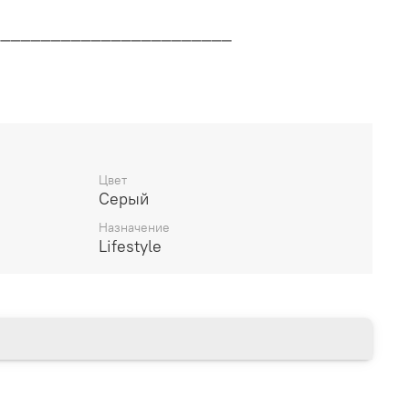
________________________
дителя
________________________
Цвет
Серый
14 дней
Назначение
Lifestyle
________________________
есяцев через Сбербанк