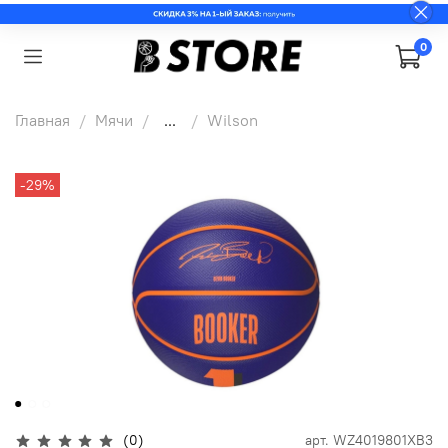
0
Главная
Мячи
...
Wilson
-29%
(0)
арт.
WZ4019801XB3