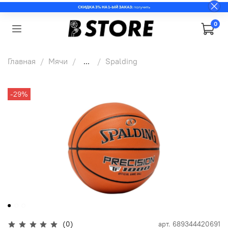
0
Главная
Мячи
...
Spalding
-29%
(0)
арт.
689344420691