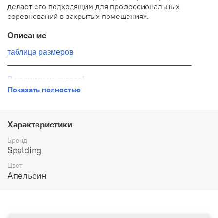
делает его подходящим для профессиональных
соревнований в закрытых помещениях.
Описание
таблица размеров
__________________________________________
В наличии на складе!
Показать полностью
100% оригинал от производителя
__________________________________________
Характеристики
Бесплатная доставка:
Бренд
Spalding
По всей России от 10 до 14 дней
Цвет
Почтой России 1 классом
Апельсин
__________________________________________
Варианты оплаты: