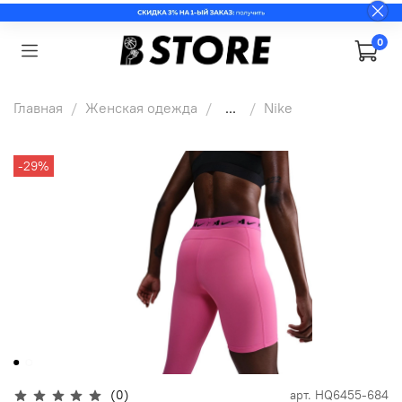
0
Главная
Женская одежда
...
Nike
-29%
(0)
арт.
HQ6455-684