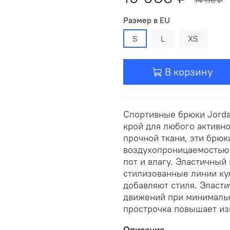
Размер в EU
S
L
XS
В корзину
Спортивные брюки Jorda
крой для любого активно
прочной ткани, эти брю
воздухопроницаемостью б
пот и влагу. Эластичный
стилизованные линии ку
добавляют стиля. Эласт
движений при минимальн
прострочка повышает из
Описание