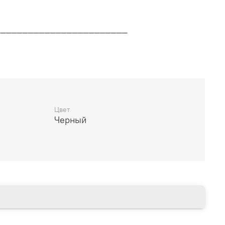
________________________
дителя
________________________
Цвет
Черный
14 дней
________________________