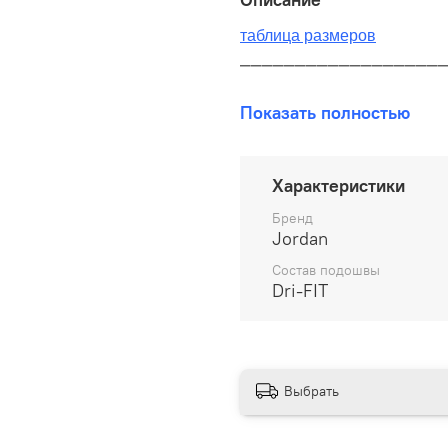
таблица размеров
__________________
В наличии на складе!
Показать полностью
100% оригинал от произво
__________________
Характеристики
Бесплатная доставка:
Бренд
Jordan
По всей России от 10 до 
Состав подошвы
Dri-FIT
Почтой России 1 классом
__________________
Варианты оплаты:
Выбрать
Онлайн оплата