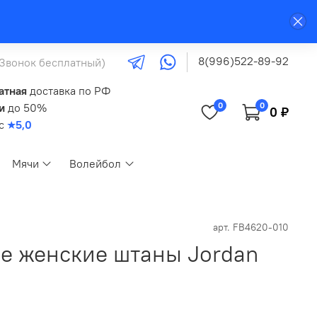
8(996)522-89-92
(Звонок бесплатный)
атная
доставка по РФ
0
0
и
до 50%
0 ₽
кс
★5,0
Мячи
Волейбол
арт.
FB4620-010
е женские штаны Jordan