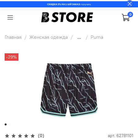
0
Главная
Женская одежда
...
Puma
-29%
(0)
арт.
62781101