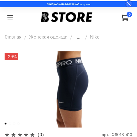
0
Главная
Женская одежда
...
Nike
-29%
(0)
арт.
IQ6018-410