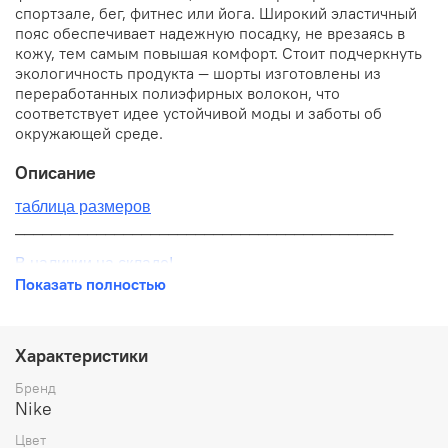
спортзале, бег, фитнес или йога. Широкий эластичный
пояс обеспечивает надежную посадку, не врезаясь в
кожу, тем самым повышая комфорт. Стоит подчеркнуть
экологичность продукта — шорты изготовлены из
переработанных полиэфирных волокон, что
соответствует идее устойчивой моды и заботы об
окружающей среде.
Описание
таблица размеров
__________________________________________
В наличии на складе!
Показать полностью
100% оригинал от производителя
__________________________________________
Характеристики
Бесплатная доставка:
Бренд
Nike
По всей России от 10 до 14 дней
Цвет
Почтой России 1 классом