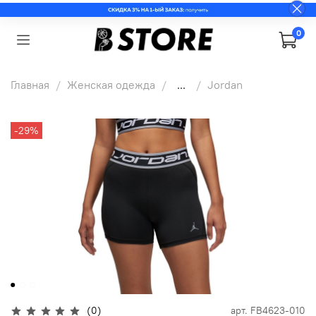
0
Главная
Женская одежда
...
Jordan
-29%
(0)
арт.
FB4623-010