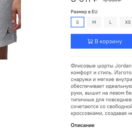
Размер в EU
S
M
L
XS
В корзину
Флисовые шорты Jordan 
комфорт и стиль. Изгото
снаружи и мягкие внутр
обеспечивает идеальную
руки, вышит на левом б
типичные для повседнев
сочетаются со свободно
кроссовками, создавая 
Описание