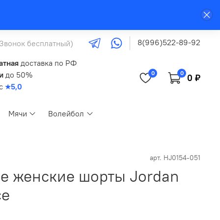
8(996)522-89-92
(Звонок бесплатный)
атная
доставка по РФ
0
0
и
до 50%
0 ₽
кс
★5,0
Мячи
Волейбол
арт.
HJ0154-051
е женские шорты Jordan
ce