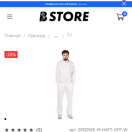
0
Главная
Одежда
...
T7
-29%
(0)
арт.
SPODNIE-M-HAFT-OFF-W