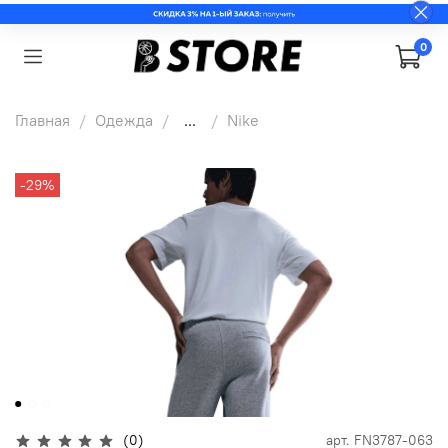
0
Главная
Одежда
...
Nike
-29%
(0)
арт.
FN3787-063