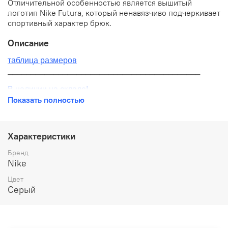
Отличительной особенностью является вышитый
логотип Nike Futura, который ненавязчиво подчеркивает
спортивный характер брюк.
Описание
таблица размеров
__________________________________________
В наличии на складе!
Показать полностью
100% оригинал от производителя
__________________________________________
Характеристики
Бесплатная доставка:
Бренд
Nike
По всей России от 10 до 14 дней
Цвет
Почтой России 1 классом
Серый
__________________________________________
Варианты оплаты: