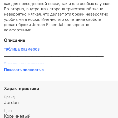
как для повседневной носки, так и для особых случаев.
Во-вторых, внутренняя сторона трикотажной ткани
невероятно мягкая, что делает эти брюки невероятно
удобными в носке. Именно это сочетание свойств
делает брюки Jordan Essentials невероятно
комфортными.
Описание
таблица размеров
__________________________________________
В наличии на складе!
Показать полностью
100% оригинал от производителя
__________________________________________
Характеристики
Бесплатная доставка:
Бренд
Jordan
По всей России от 10 до 14 дней
Цвет
Почтой России 1 классом
Коричневый