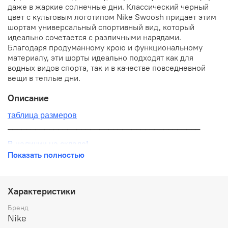
даже в жаркие солнечные дни. Классический черный
цвет с культовым логотипом Nike Swoosh придает этим
шортам универсальный спортивный вид, который
идеально сочетается с различными нарядами.
Благодаря продуманному крою и функциональному
материалу, эти шорты идеально подходят как для
водных видов спорта, так и в качестве повседневной
вещи в теплые дни.
Описание
таблица размеров
__________________________________________
В наличии на складе!
Показать полностью
100% оригинал от производителя
__________________________________________
Характеристики
Бесплатная доставка:
Бренд
Nike
По всей России от 10 до 14 дней