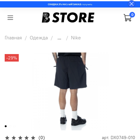
0
Главная
Одежда
...
Nike
-29%
(0)
арт.
DX0749-010