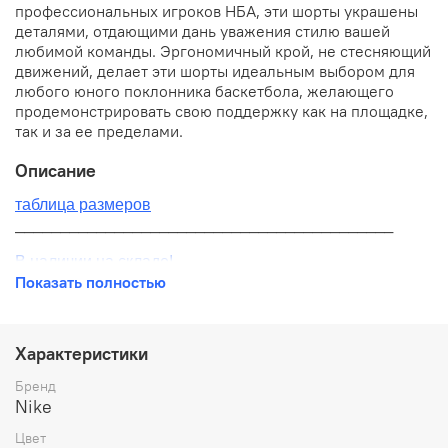
профессиональных игроков НБА, эти шорты украшены
деталями, отдающими дань уважения стилю вашей
любимой команды. Эргономичный крой, не стесняющий
движений, делает эти шорты идеальным выбором для
любого юного поклонника баскетбола, желающего
продемонстрировать свою поддержку как на площадке,
так и за ее пределами.
Описание
таблица размеров
__________________________________________
В наличии на складе!
Показать полностью
100% оригинал от производителя
__________________________________________
Характеристики
Бесплатная доставка:
Бренд
Nike
По всей России от 10 до 14 дней
Цвет
Почтой России 1 классом