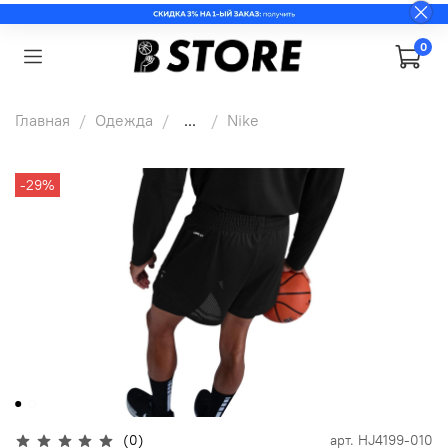
0
Главная
Одежда
...
Nike
-29%
(0)
арт.
HJ4199-010