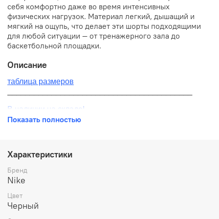
себя комфортно даже во время интенсивных
физических нагрузок. Материал легкий, дышащий и
мягкий на ощупь, что делает эти шорты подходящими
для любой ситуации — от тренажерного зала до
баскетбольной площадки.
Описание
таблица размеров
__________________________________________
В наличии на складе!
Показать полностью
100% оригинал от производителя
__________________________________________
Характеристики
Бесплатная доставка:
Бренд
Nike
По всей России от 10 до 14 дней
Цвет
Почтой России 1 классом
Черный
__________________________________________