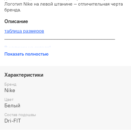
Логотип Nike на левой штанине — отличительная черта
бренда.
Описание
таблица размеров
__________________________________________
В наличии на складе!
Показать полностью
100% оригинал от производителя
__________________________________________
Характеристики
Бесплатная доставка:
Бренд
Nike
По всей России от 10 до 14 дней
Цвет
Почтой России 1 классом
Белый
__________________________________________
Состав подошвы
Dri-FIT
Варианты оплаты: