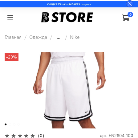
0
Главная
Одежда
...
Nike
-29%
(0)
арт.
FN2604-100