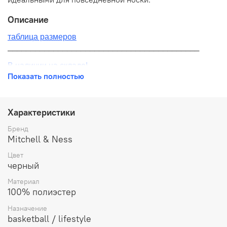
Описание
таблица размеров
__________________________________________
В наличии на складе!
Показать полностью
100% оригинал от производителя
__________________________________________
Характеристики
Бесплатная доставка:
Бренд
Mitchell & Ness
По всей России от 10 до 14 дней
Цвет
Почтой России 1 классом
черный
__________________________________________
Материал
100% полиэстер
Варианты оплаты:
Назначение
Онлайн оплата
basketball / lifestyle