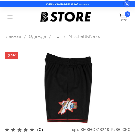
0
Главная
Одежда
...
Mitchell&Ness
-29%
(0)
арт.
SMSHGS18248-P76BLCK0