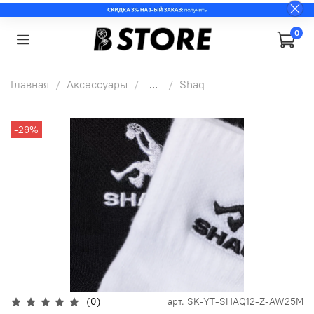
0
Главная
Аксессуары
...
Shaq
-29%
(0)
арт.
SK-YT-SHAQ12-Z-AW25M