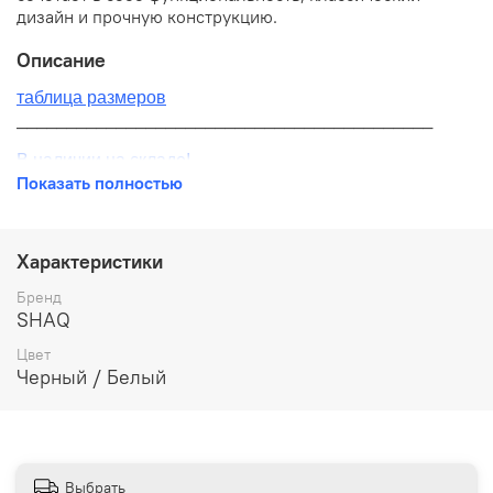
дизайн и прочную конструкцию.
Описание
таблица размеров
__________________________________________
В наличии на складе!
Показать полностью
100% оригинал от производителя
__________________________________________
Характеристики
Бесплатная доставка:
Бренд
SHAQ
По всей России от 10 до 14 дней
Цвет
Почтой России 1 классом
Черный / Белый
__________________________________________
Варианты оплаты:
Онлайн оплата
Выбрать