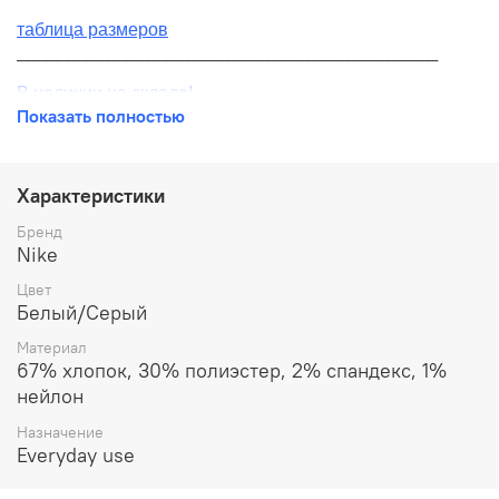
таблица размеров
__________________________________________
В наличии на складе!
Показать полностью
100% оригинал от производителя
__________________________________________
Характеристики
Бесплатная доставка:
Бренд
Nike
По всей России от 10 до 14 дней
Цвет
Почтой России 1 классом
Белый/Серый
__________________________________________
Материал
67% хлопок, 30% полиэстер, 2% спандекс, 1%
Варианты оплаты:
нейлон
Онлайн оплата
Назначение
Everyday use
В рассрочку на 6 месяцев через Сбербанк