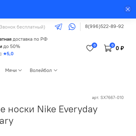
8(996)522-89-92
(Звонок бесплатный)
атная
доставка по РФ
0
0
и
до 50%
0 ₽
кс
★5,0
Мячи
Волейбол
арт.
SX7667-010
е носки Nike Everyday
ary