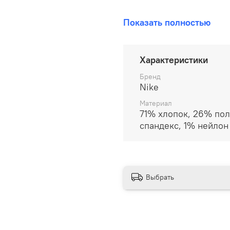
В наличии на складе!
Показать полностью
100% оригинал от произво
__________________
Характеристики
Бесплатная доставка:
Бренд
Nike
По всей России от 10 до 
Материал
71% хлопок, 26% пол
Почтой России 1 классом
спандекс, 1% нейлон
__________________
Варианты оплаты:
Онлайн оплата
Выбрать
В рассрочку на 6 м