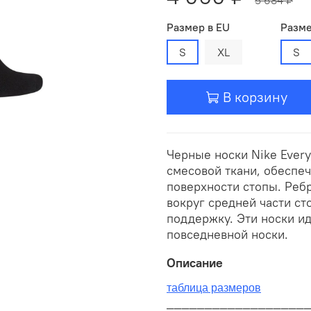
Размер в EU
Разме
S
XL
S
В корзину
Черные носки Nike Ever
смесовой ткани, обеспе
поверхности стопы. Реб
вокруг средней части с
поддержку. Эти носки ид
повседневной носки.
Описание
таблица размеров
__________________