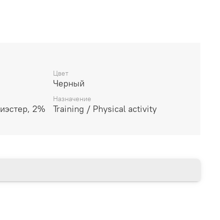
дителя
________________________
Цвет
Черный
14 дней
Назначение
иэстер, 2%
Training / Physical activity
________________________
есяцев через Сбербанк