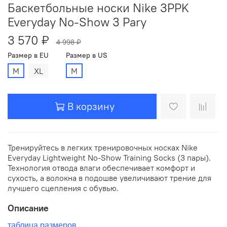
Баскетбольные носки Nike 3PPK
Everyday No-Show 3 Pary
3 570 ₽
4 998 ₽
Размер в EU
Размер в US
M
XL
M
В корзину
Тренируйтесь в легких тренировочных носках Nike
Everyday Lightweight No-Show Training Socks (3 пары).
Технология отвода влаги обеспечивает комфорт и
сухость, а волокна в подошве увеличивают трение для
лучшего сцепления с обувью.
Описание
таблица размеров