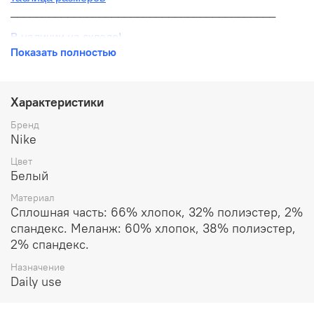
__________________________________________
В наличии на складе!
Показать полностью
100% оригинал от производителя
__________________________________________
Характеристики
Бесплатная доставка:
Бренд
Nike
По всей России от 10 до 14 дней
Цвет
Почтой России 1 классом
Белый
__________________________________________
Материал
Сплошная часть: 66% хлопок, 32% полиэстер, 2%
Варианты оплаты:
спандекс. Меланж: 60% хлопок, 38% полиэстер,
Онлайн оплата
2% спандекс.
Назначение
В рассрочку на 6 месяцев через Сбербанк
Daily use