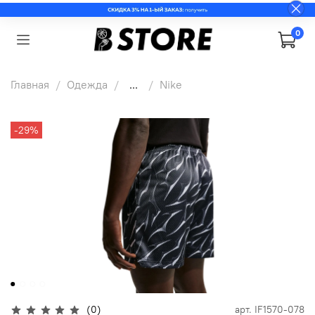
0
Главная
Одежда
...
Nike
-29%
(0)
арт.
IF1570-078