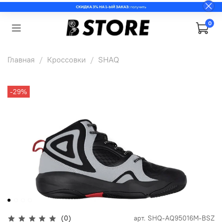
0
Главная
Кроссовки
SHAQ
-29%
(0)
арт.
SHQ-AQ95016M-BSZ