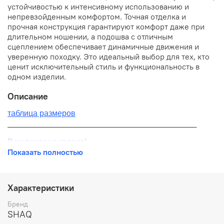
устойчивостью к интенсивному использованию и
непревзойденным комфортом. Точная отделка и
прочная конструкция гарантируют комфорт даже при
длительном ношении, а подошва с отличным
сцеплением обеспечивает динамичные движения и
уверенную походку. Это идеальный выбор для тех, кто
ценит исключительный стиль и функциональность в
одном изделии.
Описание
таблица размеров
__________________________________________
В наличии на складе!
Показать полностью
100% оригинал от производителя
__________________________________________
Характеристики
Бесплатная доставка:
Бренд
SHAQ
По всей России от 10 до 14 дней