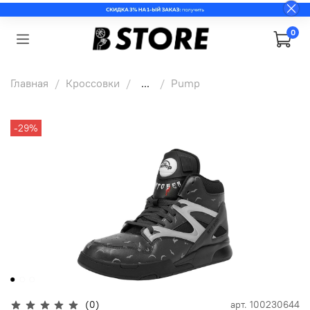
0
Главная
Кроссовки
...
Pump
-29%
(0)
арт.
100230644