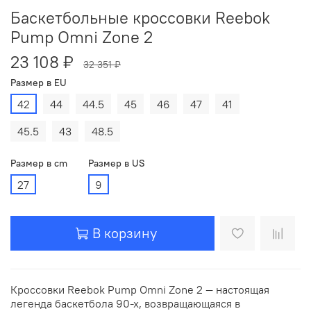
Баскетбольные кроссовки Reebok
Pump Omni Zone 2
23 108 ₽
32 351 ₽
Размер в EU
42
44
44.5
45
46
47
41
45.5
43
48.5
Размер в cm
Размер в US
27
9
В корзину
Кроссовки Reebok Pump Omni Zone 2 — настоящая
легенда баскетбола 90-х, возвращающаяся в