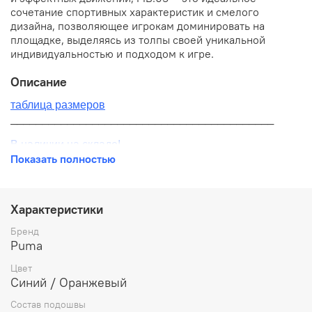
сочетание спортивных характеристик и смелого
дизайна, позволяющее игрокам доминировать на
площадке, выделяясь из толпы своей уникальной
индивидуальностью и подходом к игре.
Описание
таблица размеров
__________________________________________
В наличии на складе!
Показать полностью
100% оригинал от производителя
__________________________________________
Характеристики
Бесплатная доставка:
Бренд
Puma
По всей России от 10 до 14 дней
Цвет
Почтой России 1 классом
Синий / Оранжевый
__________________________________________
Состав подошвы