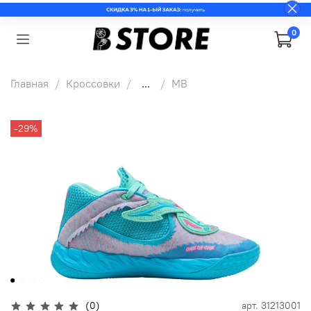
0
Главная
Кроссовки
...
MB
-29%
(0)
арт.
31213001