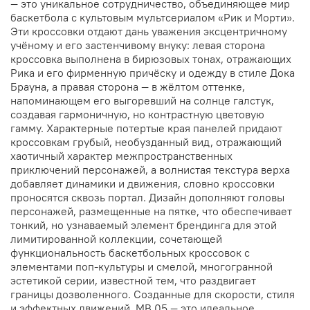
— это уникальное сотрудничество, объединяющее мир
баскетбола с культовым мультсериалом «Рик и Морти».
Эти кроссовки отдают дань уважения эксцентричному
учёному и его застенчивому внуку: левая сторона
кроссовка выполнена в бирюзовых тонах, отражающих
Рика и его фирменную причёску и одежду в стиле Дока
Брауна, а правая сторона — в жёлтом оттенке,
напоминающем его выгоревший на солнце галстук,
создавая гармоничную, но контрастную цветовую
гамму. Характерные потертые края панелей придают
кроссовкам грубый, необузданный вид, отражающий
хаотичный характер межпространственных
приключений персонажей, а волнистая текстура верха
добавляет динамики и движения, словно кроссовки
проносятся сквозь портал. Дизайн дополняют головы
персонажей, размещенные на пятке, что обеспечивает
тонкий, но узнаваемый элемент брендинга для этой
лимитированной коллекции, сочетающей
функциональность баскетбольных кроссовок с
элементами поп-культуры и смелой, многогранной
эстетикой серии, известной тем, что раздвигает
границы дозволенного. Созданные для скорости, стиля
и эффектных движений, MB.05 — это идеальное