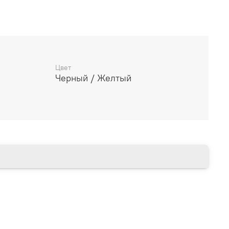
дителя
________________________
Цвет
Черный / Желтый
14 дней
________________________
есяцев через Сбербанк