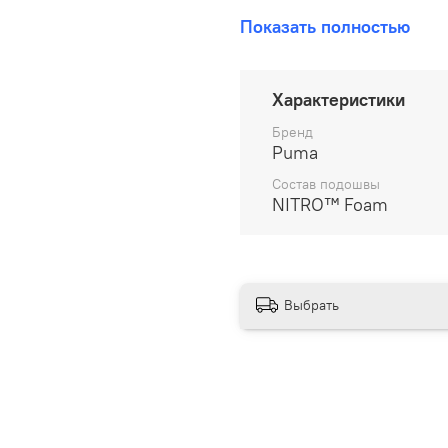
В наличии на складе!
Показать полностью
100% оригинал от произво
__________________
Характеристики
Бесплатная доставка:
Бренд
Puma
По всей России от 10 до 
Состав подошвы
NITRO™ Foam
Почтой России 1 классом
__________________
Варианты оплаты:
Выбрать
Онлайн оплата
В рассрочку на 6 м