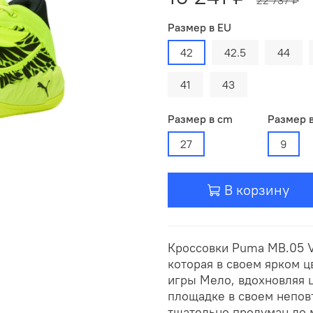
Размер в EU
42
42.5
44
41
43
Размер в cm
Размер 
27
9
В корзину
Кроссовки Puma MB.05 Vo
которая в своем ярком 
игры Мело, вдохновляя 
площадке в своем непов
тщательно продуман до 