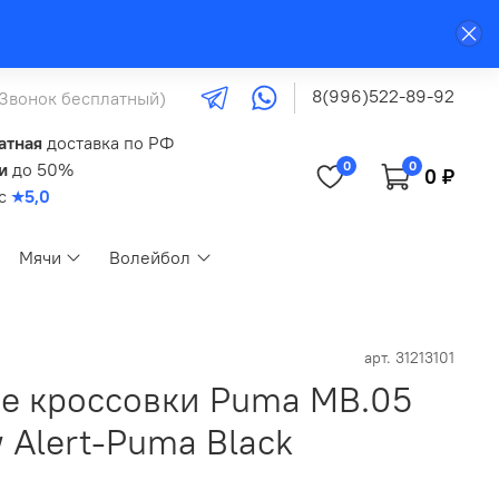
8(996)522-89-92
(Звонок бесплатный)
атная
доставка по РФ
0
0
и
до 50%
0 ₽
кс
★5,0
Мячи
Волейбол
арт.
31213101
е кроссовки Puma MB.05
w Alert-Puma Black