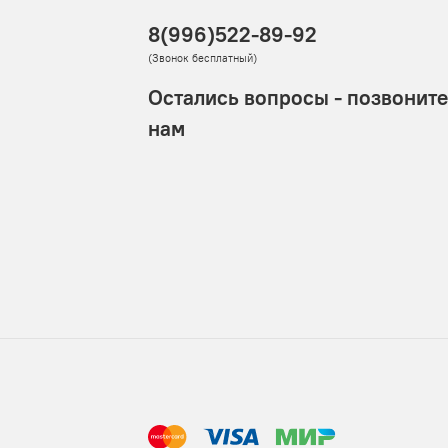
 скорее получить посылку.
8(996)522-89-92
(Звонок бесплатный)
ить сразу, а потом сделать возврат.
Остались вопросы - позвоните
 среднем на 100 заказов 3-4 обмена/возврата. Подробнее
е!
нам