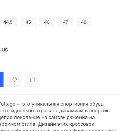
44.5
45
46
47
48
в US
ltage — это уникальная спортивная обувь,
цвете идеально отражает динамизм и энергию
целое поколение на самовыражение на
торимом стиле. Дизайн этих кроссовок
мельчайших деталей, сочетая функциональность