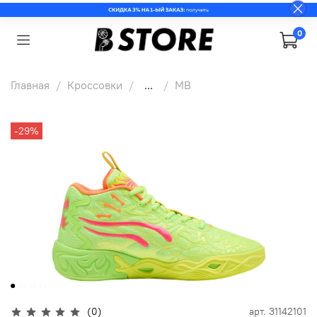
0
Главная
Кроссовки
...
MB
-29%
(0)
арт.
31142101