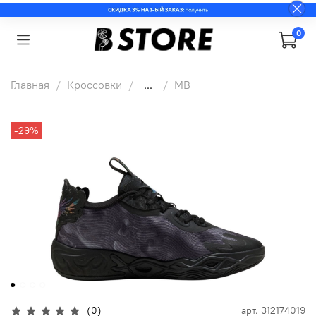
0
Главная
Кроссовки
...
MB
-29%
(0)
арт.
312174019