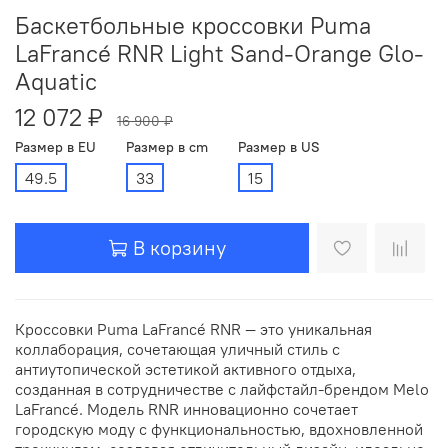
Баскетбольные кроссовки Puma
LaFrancé RNR Light Sand-Orange Glo-
Aquatic
12 072 ₽
16 900 ₽
Размер в EU
Размер в cm
Размер в US
49.5
33
15
В корзину
Кроссовки Puma LaFrancé RNR — это уникальная
коллаборация, сочетающая уличный стиль с
антиутопической эстетикой активного отдыха,
созданная в сотрудничестве с лайфстайл-брендом Melo
LaFrancé. Модель RNR инновационно сочетает
городскую моду с функциональностью, вдохновленной