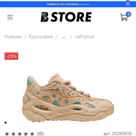
0
Главная
Кроссовки
...
LaFrance
-29%
(0)
арт.
312165019