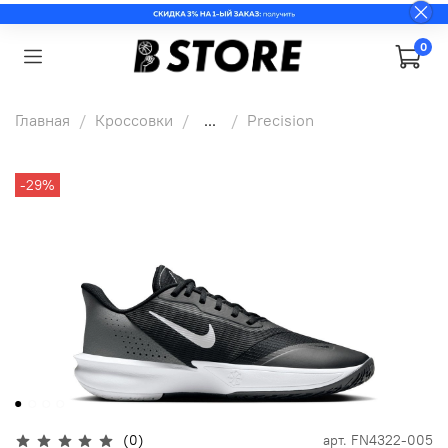
0
Главная
Кроссовки
...
Precision
-29%
(0)
арт.
FN4322-005