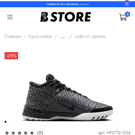
0
Главная
Кроссовки
...
LeBron James
-29%
(0)
арт.
HF0712-004