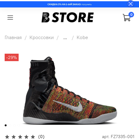
0
Главная
Кроссовки
...
Kobe
-29%
(0)
арт.
FZ7335-001