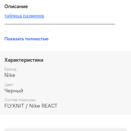
Описание
таблица размеров
__________________________________________
В наличии на складе!
Показать полностью
100% оригинал от производителя
__________________________________________
Характеристики
Бесплатная доставка:
Бренд
Nike
По всей России от 10 до 14 дней
Цвет
Почтой России 1 классом
Черный
__________________________________________
Состав подошвы
FLYKNIT / Nike REACT
Варианты оплаты:
Онлайн оплата