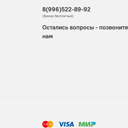
 скорее получить посылку.
8(996)522-89-92
(Звонок бесплатный)
ить сразу, а потом сделать возврат.
Остались вопросы - позвоните
 среднем на 100 заказов 3-4 обмена/возврата. Подробнее
е!
нам