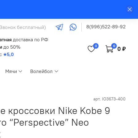
8(996)522-89-92
(Звонок бесплатный)
атная
доставка по РФ
0
0
и
до 50%
0 ₽
кс
★5,0
Мячи
Волейбол
арт.
IO3673-400
е кроссовки Nike Kobe 9
ro “Perspective” Neo
t