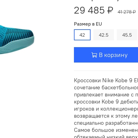
29 485 ₽
41 278 ₽
Размер в EU
42
42.5
45.5
В корзину
Кроссовки Nike Kobe 9 El
сочетание баскетбольно
привлекает внимание с 
кроссовки Kobe 9 дебюти
игроков и коллекционеро
возвращается к этому ле
специально разработанн
Самое большое изменени
обтекаемый низкий верх