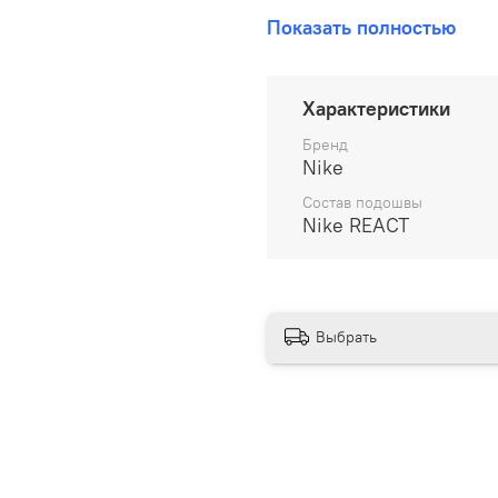
В наличии на складе!
Показать полностью
100% оригинал от произво
__________________
Характеристики
Бесплатная доставка:
Бренд
Nike
По всей России от 10 до 
Состав подошвы
Nike REACT
Почтой России 1 классом
__________________
Варианты оплаты:
Выбрать
Онлайн оплата
В рассрочку на 6 м