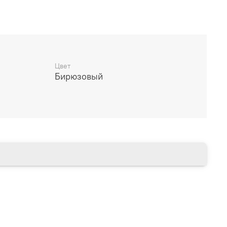
дителя
________________________
Цвет
Бирюзовый
14 дней
________________________
есяцев через Сбербанк