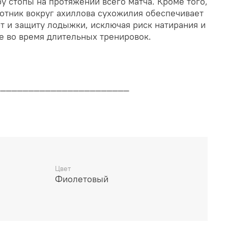
у стопы на протяжении всего матча. Кроме того,
отник вокруг ахиллова сухожилия обеспечивает
 и защиту лодыжки, исключая риск натирания и
е во время длительных тренировок.
________________________
дителя
________________________
Цвет
Фиолетовый
14 дней
________________________