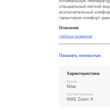
оптимальную температур
специальный мягкий вор
исключительный комфорт
гарантируя комфорт даж
Описание
таблица размеров
__________________
В наличии на складе!
Показать полностью
100% оригинал от произво
__________________
Характеристики
Бесплатная доставка:
Бренд
Nike
По всей России от 10 до 
Состав подошвы
NIKE Zoom X
Почтой России 1 классом
__________________