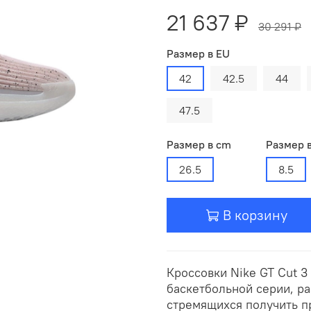
21 637 ₽
30 291 ₽
Размер в EU
42
42.5
44
47.5
Размер в cm
Размер 
26.5
8.5
В корзину
Кроссовки Nike GT Cut 3
баскетбольной серии, ра
стремящихся получить 