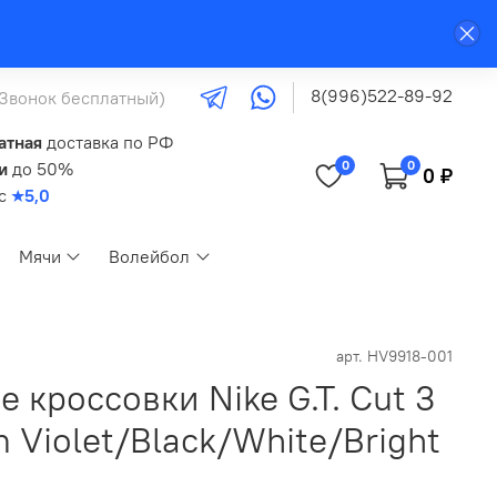
8(996)522-89-92
(Звонок бесплатный)
атная
доставка по РФ
0
0
и
до 50%
0 ₽
кс
★5,0
Мячи
Волейбол
арт.
HV9918-001
 кроссовки Nike G.T. Cut 3
m Violet/Black/White/Bright