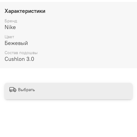
__________________________________________
Характеристики
Бесплатная доставка:
Бренд
Nike
По всей России от 10 до 14 дней
Цвет
Почтой России 1 классом
Бежевый
__________________________________________
Состав подошвы
Cushlon 3.0
Варианты оплаты:
Онлайн оплата
В рассрочку на 6 месяцев через Сбербанк
Выбрать