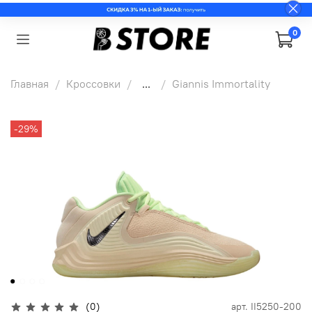
0
Главная
Кроссовки
...
Giannis Immortality
-29%
(0)
арт.
II5250-200