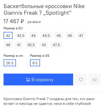
Баскетбольные кроссовки Nike
Giannis Freak 7 „Spotlight”
17 467 ₽
24 454 ₽
Размер в EU
42
42.5
44
44.5
45
46
47
48
41
45.5
43
47.5
Размер в cm
Размер в US
26.5
8.5
В корзину
Кроссовки Giannis Freak 7 созданы для тех, кто рано
встает и никогда не сдается, неся в себе глубокий