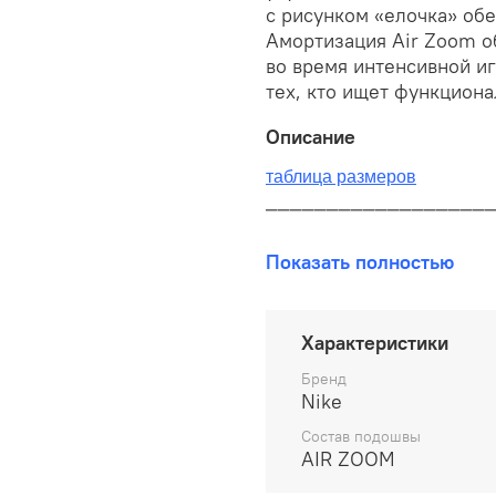
с рисунком «елочка» об
Амортизация Air Zoom о
во время интенсивной иг
тех, кто ищет функцион
Описание
таблица размеров
__________________
В наличии на складе!
Показать полностью
100% оригинал от произво
__________________
Характеристики
Бесплатная доставка:
Бренд
Nike
По всей России от 10 до 
Состав подошвы
AIR ZOOM
Почтой России 1 классом