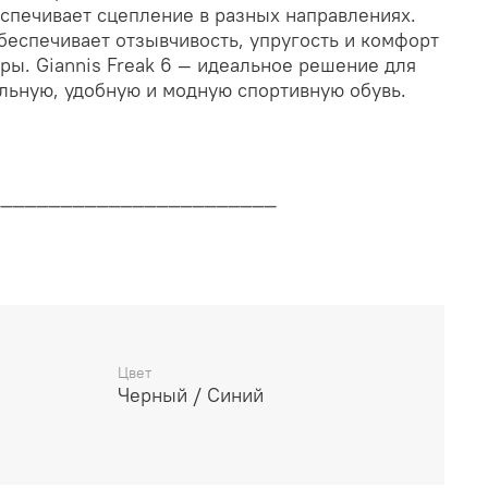
еспечивает сцепление в разных направлениях.
беспечивает отзывчивость, упругость и комфорт
ры. Giannis Freak 6 — идеальное решение для
альную, удобную и модную спортивную обувь.
________________________
дителя
________________________
Цвет
Черный / Синий
14 дней