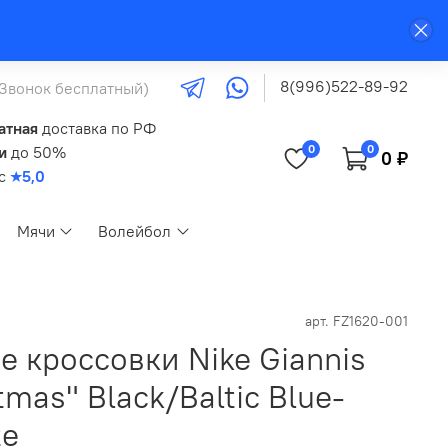
8(996)522-89-92
(Звонок бесплатный)
атная
доставка по РФ
0
0
и
до 50%
0 ₽
кс
★5,0
Мячи
Волейбол
арт.
FZ1620-001
 кроссовки Nike Giannis
tmas" Black/Baltic Blue-
te