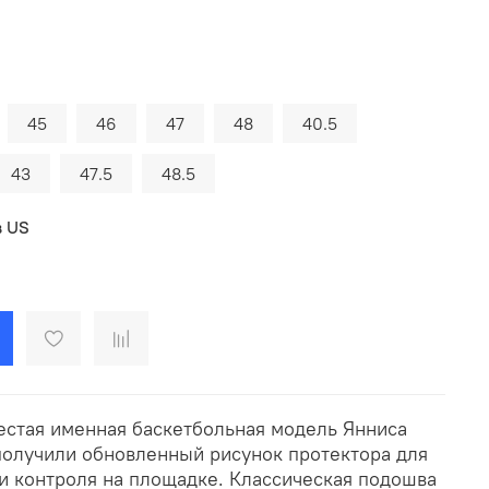
45
46
47
48
40.5
43
47.5
48.5
в US
шестая именная баскетбольная модель Янниса
получили обновленный рисунок протектора для
и контроля на площадке. Классическая подошва