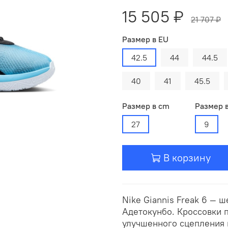
15 505 ₽
21 707 ₽
Размер в EU
42.5
44
44.5
40
41
45.5
Размер в cm
Размер 
27
9
В корзину
Nike Giannis Freak 6 — 
Адетокунбо. Кроссовки 
улучшенного сцепления 