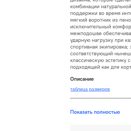
комбинации натуральной
поддержки во время инт
мягкий воротник из пен
исключительный комфорт 
межподошве обеспечива
ударную нагрузку при ка
спортивная экипировка; 
соответствующий нынеш
классическую эстетику 
подходящей как для корт
Описание
таблица размеров
__________________
В наличии на складе!
Показать полностью
100% оригинал от произво
__________________