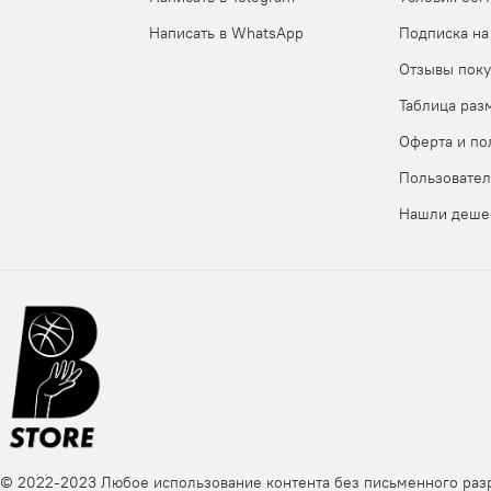
! Померить в магазине оффлайн? Мы находимся в Калинин
по всем параметрам указанным в таблицах. Так же помните
описана информацию по выбору правильных размеров на 
Написать в WhatsApp
Подписка на
Отзывы поку
Если вдруг вы не нашли таблицу размеров нужного товара
Таблица раз
- написать нам в мессенджеры, чтобы мы нашли таблицу 
Оферта и по
Пользовател
Нашли деше
© 2022-2023 Любое использование контента без письменного ра