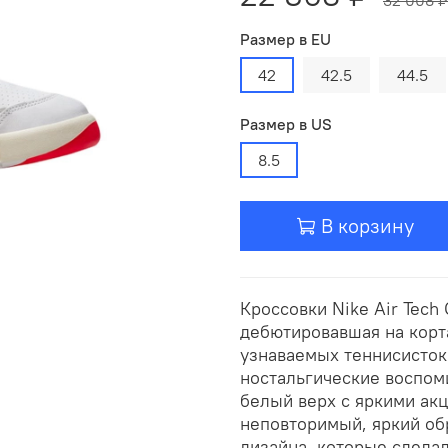
Размер в EU
42
42.5
44.5
Размер в US
8.5
В корзину
Кроссовки Nike Air Tech 
дебютировавшая на корта
узнаваемых теннисисток
ностальгические воспоми
белый верх с яркими акце
неповторимый, яркий об
дизайна, которые сдела