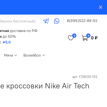
8(996)522-89-92
(Звонок бесплатный)
атная
доставка по РФ
0
0
и
до 50%
0 ₽
кс
★5,0
Мячи
Волейбол
арт.
FZ9033-102
 кроссовки Nike Air Tech