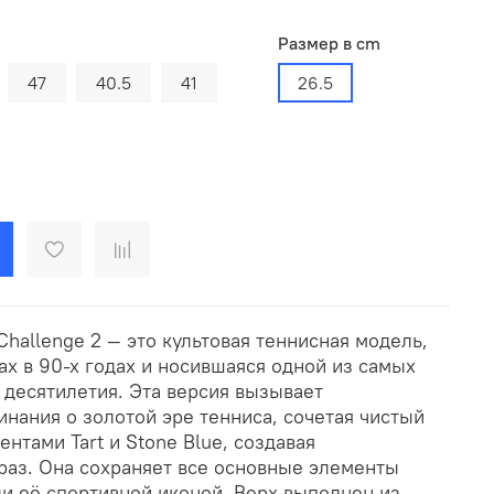
Размер в cm
47
40.5
41
26.5
Challenge 2 — это культовая теннисная модель,
х в 90-х годах и носившаяся одной из самых
 десятилетия. Эта версия вызывает
нания о золотой эре тенниса, сочетая чистый
нтами Tart и Stone Blue, создавая
раз. Она сохраняет все основные элементы
ли её спортивной иконой. Верх выполнен из