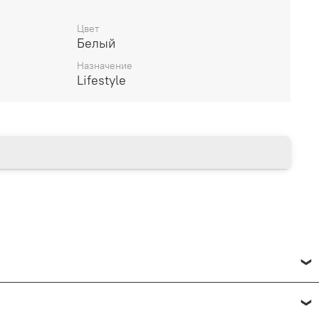
Цвет
Белый
14 дней
Назначение
Lifestyle
________________________
есяцев через Сбербанк