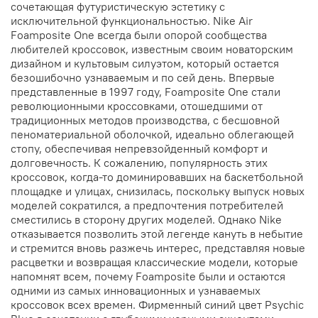
сочетающая футуристическую эстетику с
исключительной функциональностью. Nike Air
Foamposite One всегда были опорой сообщества
любителей кроссовок, известным своим новаторским
дизайном и культовым силуэтом, который остается
безошибочно узнаваемым и по сей день. Впервые
представленные в 1997 году, Foamposite One стали
революционными кроссовками, отошедшими от
традиционных методов производства, с бесшовной
пеноматериальной оболочкой, идеально облегающей
стопу, обеспечивая непревзойденный комфорт и
долговечность. К сожалению, популярность этих
кроссовок, когда-то доминировавших на баскетбольной
площадке и улицах, снизилась, поскольку выпуск новых
моделей сократился, а предпочтения потребителей
сместились в сторону других моделей. Однако Nike
отказывается позволить этой легенде кануть в небытие
и стремится вновь разжечь интерес, представляя новые
расцветки и возвращая классические модели, которые
напомнят всем, почему Foamposite были и остаются
одними из самых инновационных и узнаваемых
кроссовок всех времен. Фирменный синий цвет Psychic