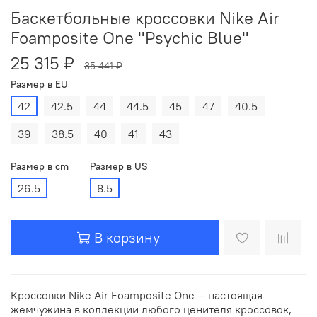
Баскетбольные кроссовки Nike Air
Foamposite One "Psychic Blue"
25 315 ₽
35 441 ₽
Размер в EU
42
42.5
44
44.5
45
47
40.5
39
38.5
40
41
43
Размер в cm
Размер в US
26.5
8.5
В корзину
Кроссовки Nike Air Foamposite One — настоящая
жемчужина в коллекции любого ценителя кроссовок,