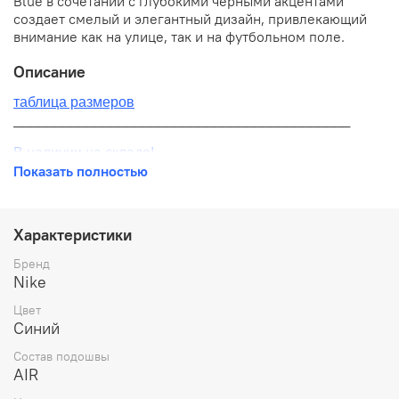
Blue в сочетании с глубокими черными акцентами
создает смелый и элегантный дизайн, привлекающий
внимание как на улице, так и на футбольном поле.
Описание
таблица размеров
__________________________________________
В наличии на складе!
Показать полностью
100% оригинал от производителя
__________________________________________
Характеристики
Бесплатная доставка:
Бренд
Nike
По всей России от 10 до 14 дней
Цвет
Почтой России 1 классом
Синий
__________________________________________
Состав подошвы
AIR
Варианты оплаты: