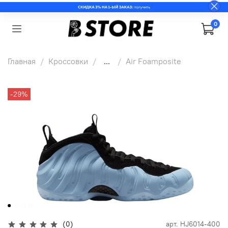
0
Главная
Кроссовки
...
Air Foamposite
-29%
(0)
арт.
HJ6014-400