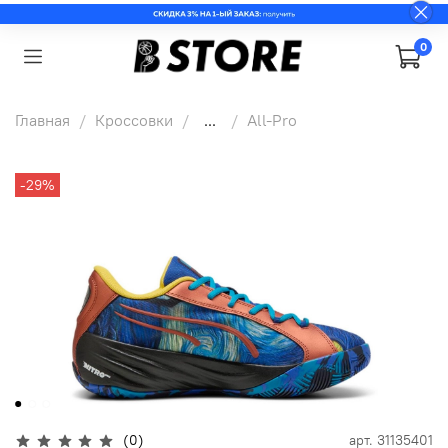
0
Главная
Кроссовки
...
All-Pro
-29%
(0)
арт.
31135401