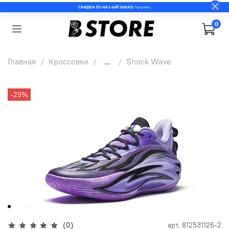
0
Главная
Кроссовки
...
Shock Wave
-29%
(0)
арт.
812531126-2