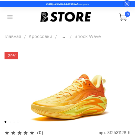
0
Главная
Кроссовки
...
Shock Wave
-29%
(0)
арт.
812531126-5